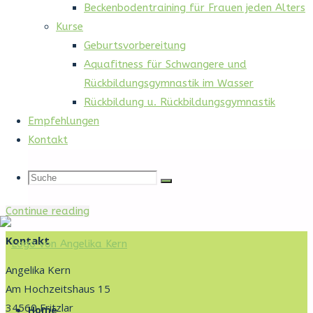
Beckenbodentraining für Frauen jeden Alters
Kurse
Geburtsvorbereitung
Start
Seiten
Aquafitness für Schwangere und
Rückbildungsgymnastik im Wasser
Schlagwort:
Webseiten
Rückbildung u. Rückbildungsgymnastik
Empfehlungen
Kontakt
Empfehlungen
Suche
Suche
Bücher die Sie interessieren könnten.
Suche
"Empfehlungen"
Continue reading
nach:
Kontakt
Angelika Kern
Bauchgefühl
Am Hochzeitshaus 15
Zum
Fritzlar
34560 Fritzlar
Inhalt
Home