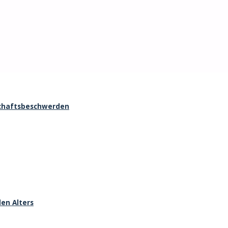
lseitig eingesetzt werden, z.B. bei Schlafstörungen, Übelkeit
mit Akupunkturnadeln wirkt entspannend und dient auch als
schaftsbeschwerden
en Alters