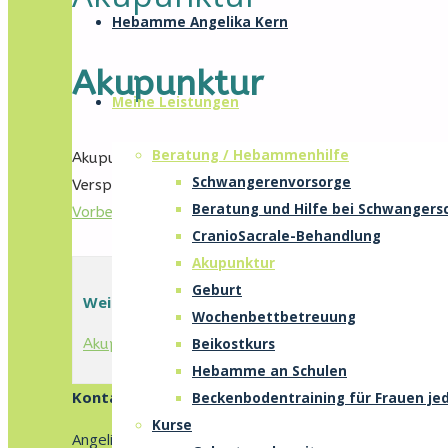
der
Hebamme Angelika Kern
Internetseite
von
Akupunktur
Hebamme
Meine Leistungen
Angelika
Kern
Beratung / Hebammenhilfe
Akupunktur kann bei Schwangerschaftsbeschwerden vie
Schwangerenvorsorge
Verspannungen und Kopfschmerzen. Die Behandlung 
Beratung und Hilfe bei Schwanger
Vorbereitung
auf die Geburt.
CranioSacrale-Behandlung
Akupunktur
Geburt
Weiterführende Links
Wochenbettbetreuung
Beikostkurs
Akupunktur bei der Geburt (Wikipedia)
Hebamme an Schulen
Kontakt
Beckenbodentraining für Frauen jed
Kurse
Angelika Kern