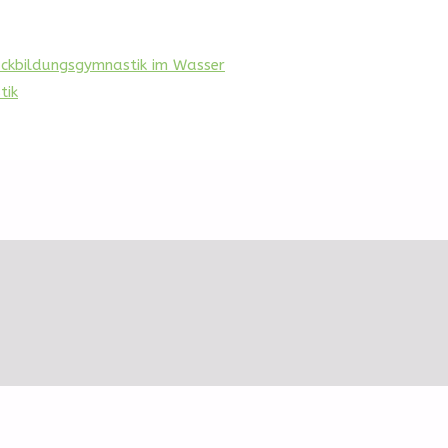
ückbildungsgymnastik im Wasser
ktur
tik