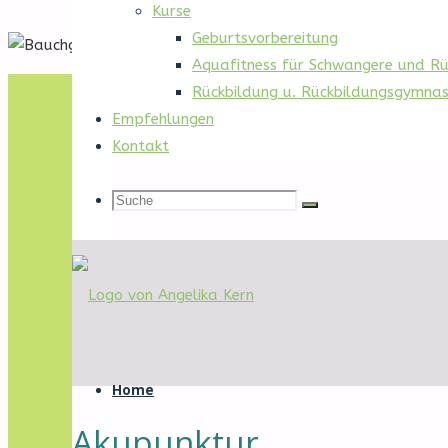
Kurse
Geburtsvorbereitung
Aquafitness für Schwangere und R
Start
Meine Leistungen
Beratung / Hebammenhilfe
Akupun
Rückbildung u. Rückbildungsgymnas
Empfehlungen
Kontakt
Suche
Suche
Suche
nach:
Bauchgefühl
Zum
Fritzlar
Inhalt
Home
Willkommen
springen
Akupunktur
auf