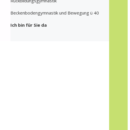
Rückbildungsgymnastik
Beckenbodengymnastik und Bewegung ü 40
Ich bin für Sie da
,
Phone: +49 (0) 5622 79 112
E-Mail
Aktuelle Meldungen
Anstehende Kurse