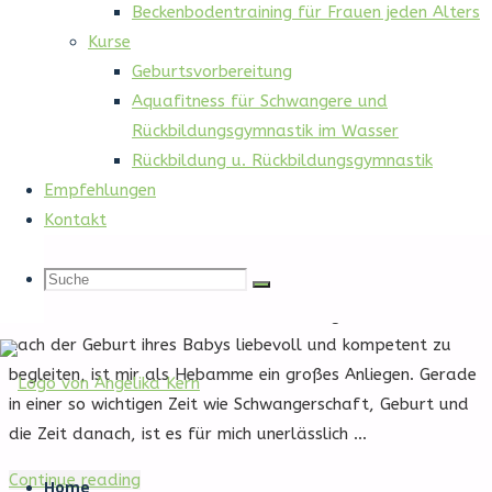
Beckenbodentraining für Frauen jeden Alters
Kurse
Geburtsvorbereitung
Start
Seiten
Aquafitness für Schwangere und
Rückbildungsgymnastik im Wasser
Schlagwort:
Startseite
Rückbildung u. Rückbildungsgymnastik
Empfehlungen
Kontakt
Startseite
Suche
Suche
Herzlich willkommen auf meiner Internetseite. Werdende
Suche
Mütter und Eltern in der Zeit der Schwangerschaft und
nach der Geburt ihres Babys liebevoll und kompetent zu
nach:
begleiten, ist mir als Hebamme ein großes Anliegen. Gerade
in einer so wichtigen Zeit wie Schwangerschaft, Geburt und
die Zeit danach, ist es für mich unerlässlich …
Bauchgefühl
Zum
Fritzlar
"Startseite"
Continue reading
Inhalt
Home