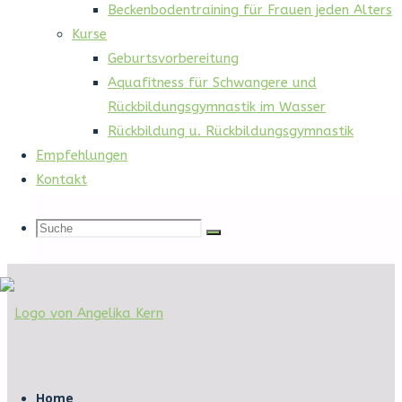
Beckenbodentraining für Frauen jeden Alters
Kurse
Geburtsvorbereitung
Start
Seiten
Aquafitness für Schwangere und
Rückbildungsgymnastik im Wasser
Schlagwort:
Rückbildung u. Rückbildungsgymnastik
Empfehlungen
Geburtsvorbereitung
Kontakt
Suche
Suche
Suche
nach:
Bauchgefühl
Zum
Fritzlar
Inhalt
Home