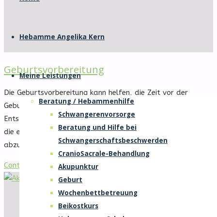
Willkommen
springen
auf
der
Hebamme Angelika Kern
Internetseite
von
Geburtsvorbereitung
Hebamme
Meine Leistungen
Angelika
Die Geburtsvorbereitung kann helfen, die Zeit vor der
Kern
Beratung / Hebammenhilfe
Geburt durch u.a. Informationen, Atem- und Körperarbeit,
Schwangerenvorsorge
Entspannung und Massagen, Unsicherheiten und Zweifel in
Beratung und Hilfe bei
die eigene Fähigkeit ein Kind zu gebären, mildern oder
Schwangerschaftsbeschwerden
abzubauen.
CranioSacrale-Behandlung
"Geburtsvorbereitung"
Continue reading
Akupunktur
Geburt
Wochenbettbetreuung
Beikostkurs