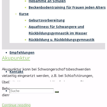
Hebamme an Schulen
Beckenbodentraining für Frauen jeden Alters
Kurse
Geburtsvorbereitung
Aquafitness für Schwangere und
Rückbildungsgymnastik im Wasser
Rückbildung u. Rückbildungsgymnastik
Empfehlungen
Akupunktur
Akupunktur kann bei Schwangerschaftsbeschwerden
Kontakt
vielseitig eingesetzt werden, z.B. bei Schlafstörungen,
Übelkeit, Verspannungen und Kopfschmerzen. Die
Behandlung mit Akupunkturnadeln wirkt entspannend und
Suche
Suche
Suche
dient auch als Vorbereitung auf die Geburt.
"Akupunktur"
Continue reading