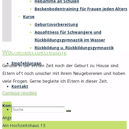
Hebamme an Schulen
Beckenbodentraining für Frauen jeden Alters
Kurse
Geburtsvorbereitung
Aquafitness für Schwangere und
Rückbildungsgymnastik im Wasser
Rückbildung u. Rückbildungsgymnastik
Wochenbettbetreuung
Empfehlungen
Gerade in der ersten Zeit nach der Geburt zu Hause sind
Eltern oft noch unsicher mit ihrem Neugeborenen und haben
viele Fragen. Gerne begleite ich Eltern in dieser Zeit.
Kontakt
"Wochenbettbetreuung"
Continue reading
Kontakt
Suche
Suche
Suche
Angelika Kern
Am Hochzeitshaus 15