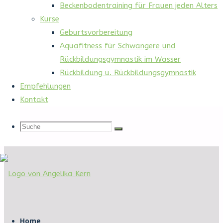
Beckenbodentraining für Frauen jeden Alters
Kurse
Geburtsvorbereitung
Start
Seiten
Aquafitness für Schwangere und
Rückbildungsgymnastik im Wasser
Schlagwort:
Beratung
Rückbildung u. Rückbildungsgymnastik
Empfehlungen
Kontakt
Suche
Suche
Suche
nach:
Bauchgefühl
Zum
Fritzlar
Inhalt
Home