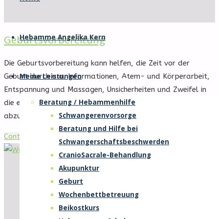
Willkommen
springen
auf
der
Hebamme Angelika Kern
Geburtsvorbereitung
Internetseite
von
Die Geburtsvorbereitung kann helfen, die Zeit vor der
Hebamme
Meine Leistungen
Geburt durch u.a. Informationen, Atem- und Körperarbeit,
Angelika
Entspannung und Massagen, Unsicherheiten und Zweifel in
Kern
Beratung / Hebammenhilfe
die eigene Fähigkeit ein Kind zu gebären, mildern oder
Schwangerenvorsorge
abzubauen.
Beratung und Hilfe bei
"Geburtsvorbereitung"
Continue reading
Schwangerschaftsbeschwerden
CranioSacrale-Behandlung
Akupunktur
Geburt
Wochenbettbetreuung
Beikostkurs