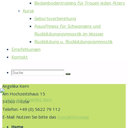
Beckenbodentraining für Frauen jeden Alters
Kurse
Geburtsvorbereitung
Start
Aquafitness für Schwangere und
Nichts gefunden
Rückbildungsgymnastik im Wasser
Rückbildung u. Rückbildungsgymnastik
Empfehlungen
Keine Suchergebnisse für:
Kontakt
Suche
Suche
nach:
Suche
Suche
Kontakt
Suche
Angelika Kern
Am Hochzeitshaus 15
nach:
34560 Fritzlar
Telefon: +49 (0) 5622 79 112
Bauchgefühl
E-Mail: Nutzen Sie bitte das
Kontaktformular
Zum
Fritzlar
Inhalt
Home