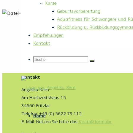
Kurse
Geburtsvorbereitung
Aquafitness für Schwangere und R
Start
Rückbildung u. Rückbildungsgymnas
Nichts gefunden
Empfehlungen
Kontakt
Keine Suchergebnisse für:
Suche
Suche
Suche
Suche
Suche
nach:
Kontakt
nach:
Angelika Kern
Am Hochzeitshaus 15
Bauchgefühl
34560 Fritzlar
Zum
Fritzlar
Telefon: +49 (0) 5622 79 112
Inhalt
Home
E-Mail: Nutzen Sie bitte das
Kontaktformular
Willkommen
springen
auf